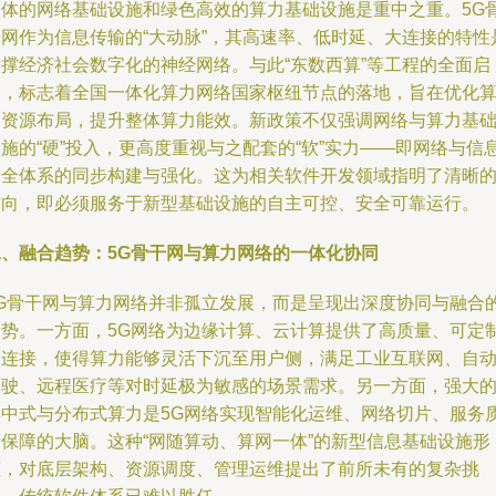
一体的网络基础设施和绿色高效的算力基础设施是重中之重。5G
干网作为信息传输的“大动脉”，其高速率、低时延、大连接的特性
支撑经济社会数字化的神经网络。与此“东数西算”等工程的全面启
动，标志着全国一体化算力网络国家枢纽节点的落地，旨在优化
力资源布局，提升整体算力能效。新政策不仅强调网络与算力基
施的“硬”投入，更高度重视与之配套的“软”实力——即网络与信
安全体系的同步构建与强化。这为相关软件开发领域指明了清晰
方向，即必须服务于新型基础设施的自主可控、安全可靠运行。
二、融合趋势：5G骨干网与算力网络的一体化协同
5G骨干网与算力网络并非孤立发展，而是呈现出深度协同与融合
趋势。一方面，5G网络为边缘计算、云计算提供了高质量、可定
的连接，使得算力能够灵活下沉至用户侧，满足工业互联网、自
驾驶、远程医疗等对时延极为敏感的场景需求。另一方面，强大
集中式与分布式算力是5G网络实现智能化运维、网络切片、服务
量保障的大脑。这种“网随算动、算网一体”的新型信息基础设施形
态，对底层架构、资源调度、管理运维提出了前所未有的复杂挑