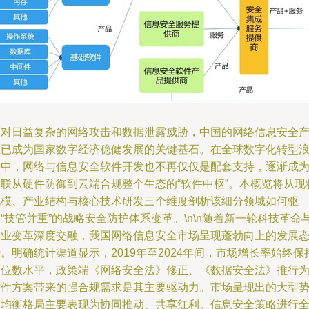
面对日益复杂的网络攻击和数据泄露威胁，中国的网络信息安全
业已成为国家数字经济稳健发展的关键基石。在全球数字化转型
潮中，网络与信息安全软件开发也不再仅仅是配套支持，逐渐成
串联从硬件防御到云端合规整个生态的“软件中枢”。本概览将从现
规模、产业结构与核心技术研发三个维度剖析该细分领域如何驱
“技管并重”的战略安全防护体系变革。\n\n随着新一轮科技革命
产业变革深度交融，我国网络信息安全市场呈现蓬勃向上的发展
。明确统计渠道显示，2019年至2024年间，市场增长率始终保
两位数水平，政策端《网络安全法》修正、《数据安全法》推行
软件方案带来的强合规需求是其主要驱动力。市场呈现出的大型
力均衡格局主要表现为协同推动、共享红利。信息安全策略进行