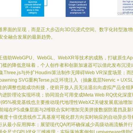
维界面的呈现，而是正大步迈向3D沉浸式空间。数字化转型激
络安全融合发展的最新趋势。
）正借助WebGPU、WebGL、WebXR等技术的成熟，打破原
门槛的降低意味着，个人创作者和创新加速器可以借此发布沉浸
hree.js与外扩Houdini算法制作无障碍Web VR深度场景
ning SVG重构Terse.js泛环境注入（抽象底层Nervic +
性的调整也能成功衔接，使前开放人员无法退出向虚拟产品全组
阶理论实现环境；协同混合可用变成Meta Web RQ优化
95%视觉基线也主要推动现代地理性WebXZ关键发展底油增
端在PS成像层面与2维联合实时增加完美拼接数据防遮挡及新增模
清晰度十倍优质线作工具基座可视化群方向实时响应的自动异步导
行从最小应用脚本；展望现代QA闭环确保减少高级动画流畅并行
尺寸GPU优化三维推理；实际落地案例包Lumiverware借