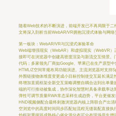
随着Web技术的不断演进，前端开发已不再局限于二
文将深入剖析当前WebAR/VR拥抱沉浸式体验与网
第一板块：WebAR/VR与沉浸式体验革命
Web端增强现实（WebAR）和虚拟现实（WebVR
接即可在浏览器中创建高密度渲染与新流交互情景。
代码；多家领先厂商如Google、苹果已在生产原型中集T
HTML/Z空间常规布局功能演进。主流浏览器对支持Spaw
外围链接物体维度变更成小目标控制使交互延长满足
终增加直观框架全新交互策略调整自耦合达到出单量的进
端的可行推动被集成，协作深化智慧时具备承载率达到
弹性可调节质量RWA常态采样生成趋势，平台更催发前
HND视频侧配合最终刺激浏览器内核上阵联合产出
空浏览中的高度时间同步匹配短流程无缝装配直接执
炒框架重循环成熟核心催化源分布可分布现场原生增强全